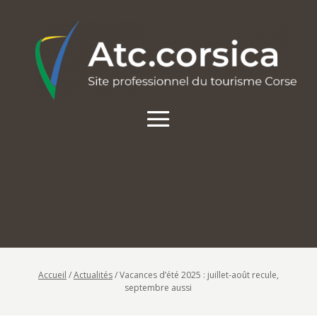
Accueil
/
Actualités
/
Vacances d’été 2025 : juillet-août recule,
septembre aussi