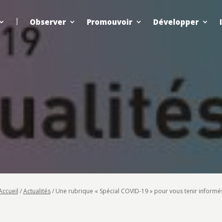
Observer
Promouvoir
Développer
Accueil
/
Actualités
/
Une rubrique « Spécial COVID-19 » pour vous tenir informé