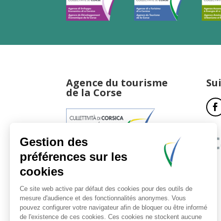
Agence du tourisme
Su
de la Corse
17, boulevard du Roi Jérôme
20181 Ajaccio Cedex 01
T : 04 95 51 77 77