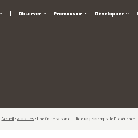
Observer
Promouvoir
Développer
Accueil
/
Actualités
/
Une fin de saison qui dicte un printemps de l’expérience !