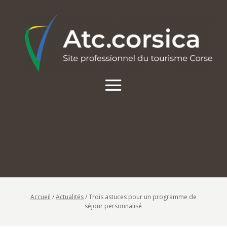
Accueil
/
Actualités
/
Trois astuces pour un programme de
séjour personnalisé