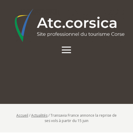
Accueil
/
Actualités
/
Transavia France annonce la reprise de
ses vols à partir du 15 juin