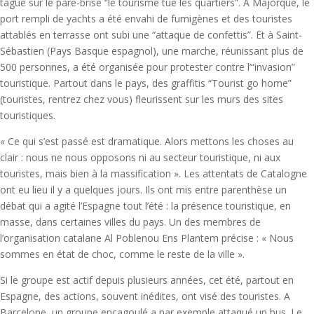
tagué sur le pare-brise “le tourisme tue les quartiers”. A Majorque, le
port rempli de yachts a été envahi de fumigènes et des touristes
attablés en terrasse ont subi une “attaque de confettis”. Et à Saint-
Sébastien (Pays Basque espagnol), une marche, réunissant plus de
500 personnes, a été organisée pour protester contre l’“invasion”
touristique. Partout dans le pays, des graffitis “Tourist go home”
(touristes, rentrez chez vous) fleurissent sur les murs des sites
touristiques.
« Ce qui s’est passé est dramatique. Alors mettons les choses au
clair : nous ne nous opposons ni au secteur touristique, ni aux
touristes, mais bien à la massification ». Les attentats de Catalogne
ont eu lieu il y a quelques jours. Ils ont mis entre parenthèse un
débat qui a agité l’Espagne tout l’été : la présence touristique, en
masse, dans certaines villes du pays. Un des membres de
l’organisation catalane Al Poblenou Ens Plantem précise : « Nous
sommes en état de choc, comme le reste de la ville ».
Si le groupe est actif depuis plusieurs années, cet été, partout en
Espagne, des actions, souvent inédites, ont visé des touristes. A
Barcelone, un groupe encagoulé a par exemple attaqué un bus. Le