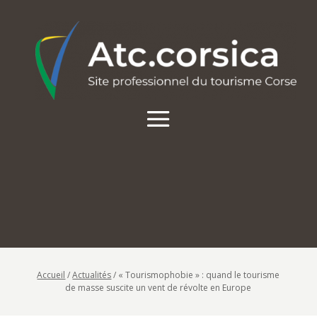
Accueil
/
Actualités
/
« Tourismophobie » : quand le tourisme
de masse suscite un vent de révolte en Europe