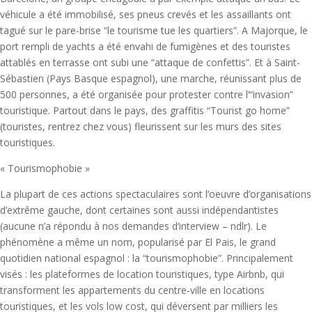
véhicule a été immobilisé, ses pneus crevés et les assaillants ont
tagué sur le pare-brise “le tourisme tue les quartiers”. A Majorque, le
port rempli de yachts a été envahi de fumigènes et des touristes
attablés en terrasse ont subi une “attaque de confettis”. Et à Saint-
Sébastien (Pays Basque espagnol), une marche, réunissant plus de
500 personnes, a été organisée pour protester contre l’“invasion”
touristique. Partout dans le pays, des graffitis “Tourist go home”
(touristes, rentrez chez vous) fleurissent sur les murs des sites
touristiques.
« Tourismophobie »
La plupart de ces actions spectaculaires sont l’oeuvre d’organisations
d’extrême gauche, dont certaines sont aussi indépendantistes
(aucune n’a répondu à nos demandes d’interview – ndlr). Le
phénomène a même un nom, popularisé par El Pais, le grand
quotidien national espagnol : la “tourismophobie”. Principalement
visés : les plateformes de location touristiques, type Airbnb, qui
transforment les appartements du centre-ville en locations
touristiques, et les vols low cost, qui déversent par milliers les