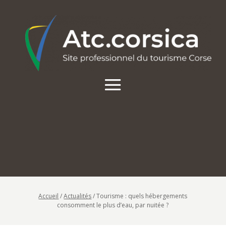
Accueil
/
Actualités
/
Tourisme : quels hébergements
consomment le plus d’eau, par nuitée ?