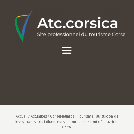
Accueil
/
Actualités
/
CorseNetInfos : Tourisme : au guidon de
leurs motos, ces influenceurs et journalistes font découvrir la
Corse