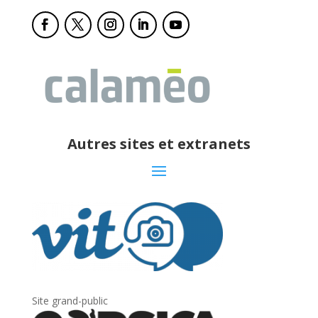
Autres sites et extranets
Site grand-public