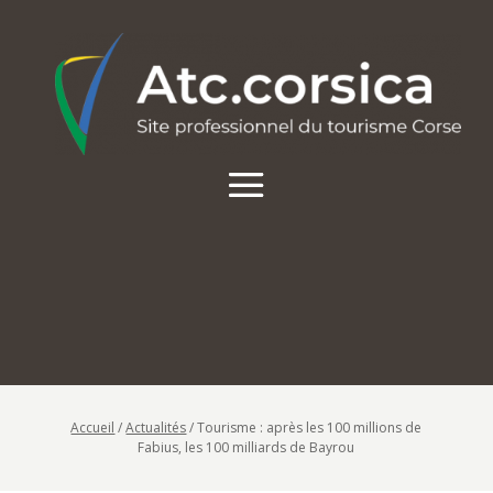
Accueil
/
Actualités
/
Tourisme : après les 100 millions de
Fabius, les 100 milliards de Bayrou