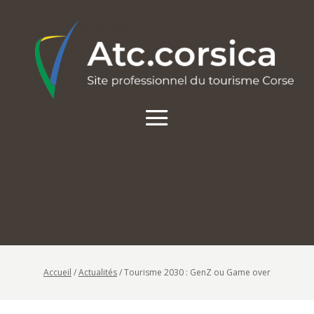
Accueil
/
Actualités
/
Tourisme 2030 : GenZ ou Game over