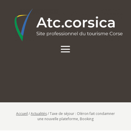
Accueil
/
Actualités
/
Taxe de séjour : Oléron fait condamner
une nouvelle plateforme, Booking