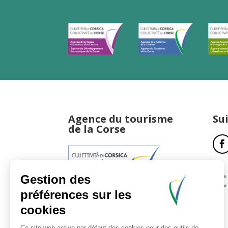
Agence du tourisme
Su
de la Corse
17, boulevard du Roi Jérôme
20181 Ajaccio Cedex 01