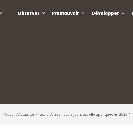
Observer
Promouvoir
Développer
Accueil
/
Actualités
/
Taxe à Venise : quels jours est-elle appliquée en 2025 ?