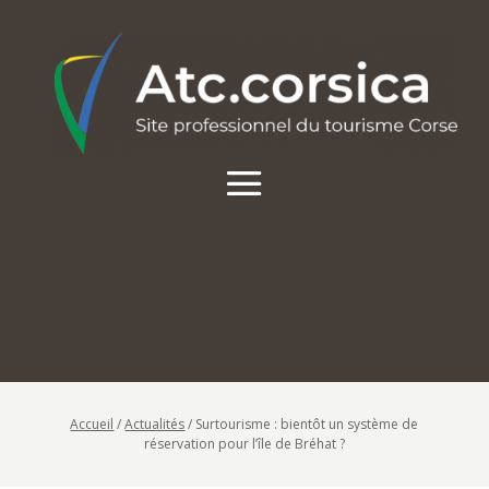
Accueil
/
Actualités
/
Surtourisme : bientôt un système de
réservation pour l’île de Bréhat ?