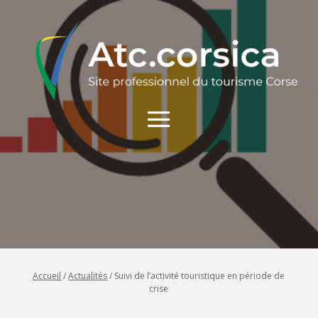
Accueil
/
Actualités
/
Suivi de l’activité touristique en période de
crise