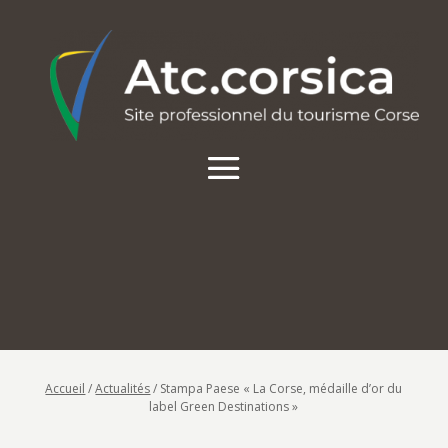
Accueil
/
Actualités
/
Stampa Paese « La Corse, médaille d’or du
label Green Destinations »