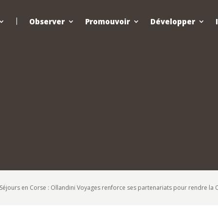
Observer
Promouvoir
Développer
Séjours en Corse : Ollandini Voyages renforce ses partenariats pour rendre la 