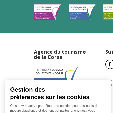
Agence du tourisme
Su
de la Corse
17, boulevard du Roi Jérôme
20181 Ajaccio Cedex 01
T : 04 95 51 77 77