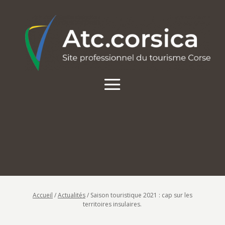
Accueil
/
Actualités
/
Saison touristique 2021 : cap sur les
territoires insulaires.