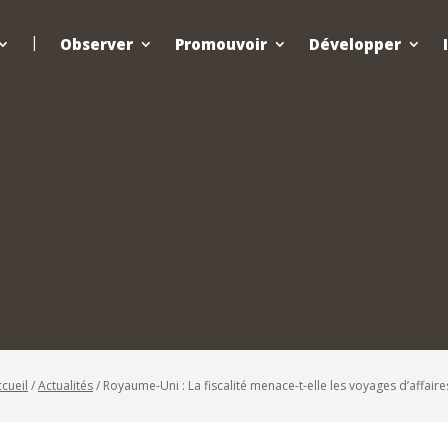
Observer
Promouvoir
Développer
cueil
/
Actualités
/
Royaume-Uni : La fiscalité menace-t-elle les voyages d’affaire