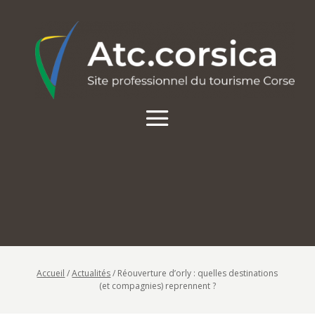
Accueil
/
Actualités
/
Réouverture d’orly : quelles destinations
(et compagnies) reprennent ?