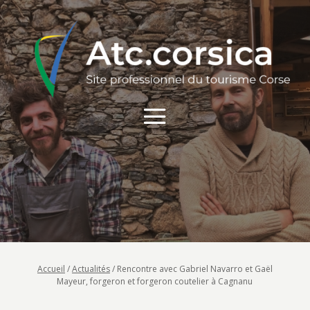
Accueil
/
Actualités
/
Rencontre avec Gabriel Navarro et Gaël
Mayeur, forgeron et forgeron coutelier à Cagnanu