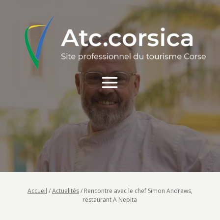
Accueil
/
Actualités
/
Rencontre avec le chef Simon Andrews,
restaurant A Nepita