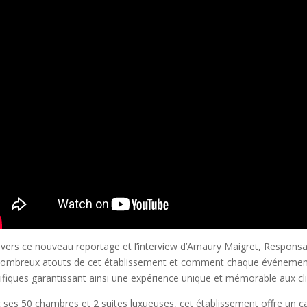
avers ce nouveau reportage et l’interview d’Amaury Maigret, Respon
nombreux atouts de cet établissement et comment chaque événement
ifiques garantissant ainsi une expérience unique et mémorable aux cl
 ses 50 chambres et 2 suites luxueuses, cet établissement offre un ca