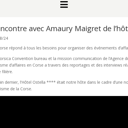

ncontre avec Amaury Maigret de l’hôte
8/24
orse répond à tous les besoins pour organiser des événements d’affai
orsica Convention bureau et la mission communication de l’Agence d
isme d’affaires en Corse a travers des reportages et des interviews r
 filière.
uin dernier, l’Hôtel Ostella **** était notre hôte dans le cadre d’une 
isme de la Corse.