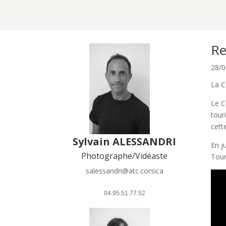
Re
28/0
La C
Le C
tour
cette
Sylvain ALESSANDRI
En j
Photographe/Vidéaste
Tour
salessandri@atc.corsica
 04.95.51.77.52 