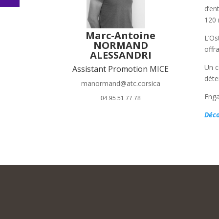
d’en
120 
Marc-Antoine
L’Os
NORMAND
offr
ALESSANDRI
Un c
Assistant Promotion MICE
déte
manormand@atc.corsica
Enga
 04.95.51.77.78 
Déco