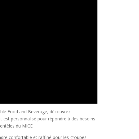
sable Food and Beverage, découvrez
 est personnalisé pour répondre à des besoins
ientèles du MICE.
dre confortable et raffiné pour les groupes