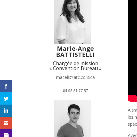
Marie-Ange
BATTISTELLI
Chargée de mission
« Convention Bureau »
macelli@atc.corsica
 04.95.51.77.57 
À tr
les 
spéc
Avec