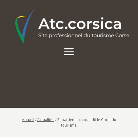
Accueil
/
Actualités
/
Rapatriement : que dit le Code du
tourisme