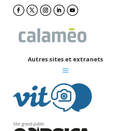
Autres sites et extranets
Site grand-public