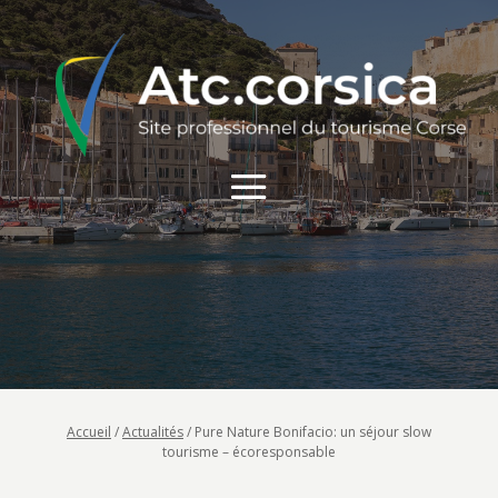
Accueil
/
Actualités
/
Pure Nature Bonifacio: un séjour slow
tourisme – écoresponsable