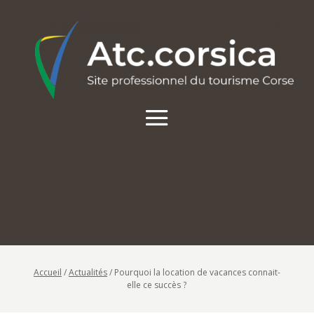
Accueil
/
Actualités
/
Pourquoi la location de vacances connait-
elle ce succès ?