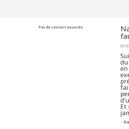
Na
Pas de contact associés
fa
01/0
Su
du
en
ex
pr
fa
pe
d’
Et
ja
–
Da