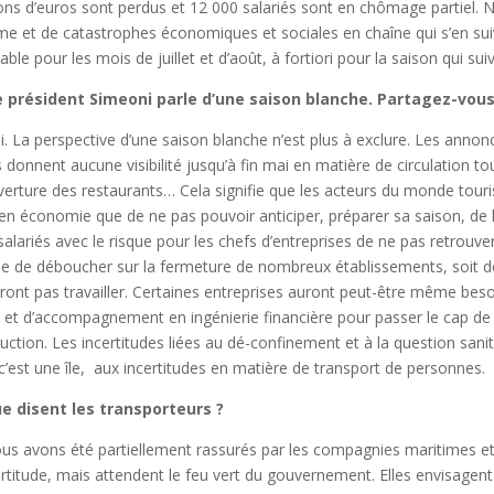
ions d’euros sont perdus et 12 000 salariés sont en chômage partiel. N
me et de catastrophes économiques et sociales en chaîne qui s’en suiv
able pour les mois de juillet et d’août, à fortiori pour la saison qui suiv
 président Simeoni parle d’une saison blanche. Partagez-vous
i. La perspective d’une saison blanche n’est plus à exclure. Les annon
 donnent aucune visibilité jusqu’à fin mai en matière de circulation to
verture des restaurants… Cela signifie que les acteurs du monde tourist
 en économie que de ne pas pouvoir anticiper, préparer sa saison, de
salariés avec le risque pour les chefs d’entreprises de ne pas retrouver
ue de déboucher sur la fermeture de nombreux établissements, soit de 
ront pas travailler. Certaines entreprises auront peut-être même besoi
n et d’accompagnement en ingénierie financière pour passer le cap de la
uction. Les incertitudes liées au dé-confinement et à la question sani
c’est une île, aux incertitudes en matière de transport de personnes.
e disent les transporteurs ?
us avons été partiellement rassurés par les compagnies maritimes et 
certitude, mais attendent le feu vert du gouvernement. Elles envisagen