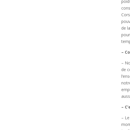
poid
cons
Cors
pouv
de l
pour
temps
– C
– No
de c
l’en
notr
empl
auss
– C’
– Le
mome