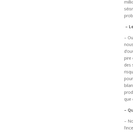
mill
séis
prob
– Le
– Ou
nous
d’ou
pire
des 
risq
pour
bila
prod
que 
– Qu
– No
l’in