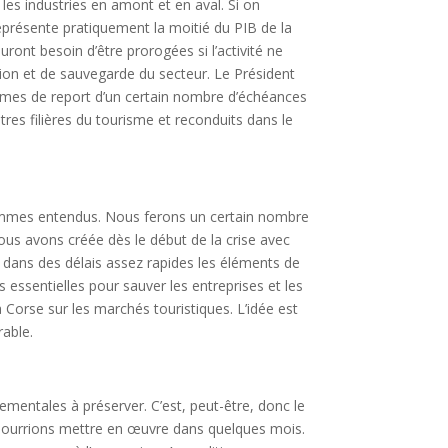
les industries en amont et en aval. Si on
a représente pratiquement la moitié du PIB de la
ront besoin d’être prorogées si l’activité ne
ction et de sauvegarde du secteur. Le Président
smes de report d’un certain nombre d’échéances
res filières du tourisme et reconduits dans le
ommes entendus. Nous ferons un certain nombre
nous avons créée dès le début de la crise avec
 dans des délais assez rapides les éléments de
essentielles pour sauver les entreprises et les
 Corse sur les marchés touristiques. L’idée est
rable.
ementales à préserver. C’est, peut-être, donc le
 pourrions mettre en œuvre dans quelques mois.