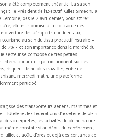
saison a été complètement anéantie. La saison
it, le Président de l’Exécutif, Gilles Simeoni, a
 Lemoine, dès le 2 avril dernier, pour attirer
 qu’île, elle est soumise à la contrainte des
a réouverture des aéroports continentaux,
u tourisme au sein du tissu productif insulaire –
est de 7% – et son importance dans le marché du
n, le secteur se compose de très petites
s internationaux et qui fonctionnent sur des
 risquent de ne plus travailler, voire de
rganisant, mercredi matin, une plateforme
idemment participé.
l s’agisse des transporteurs aériens, maritimes et
l’Hôtellerie, les fédérations d’hôtellerie de plein
ides-interprètes, les activités de pleine nature.
é un même constat : si au début du confinement,
juillet et août, d’ores et déjà des centaines de