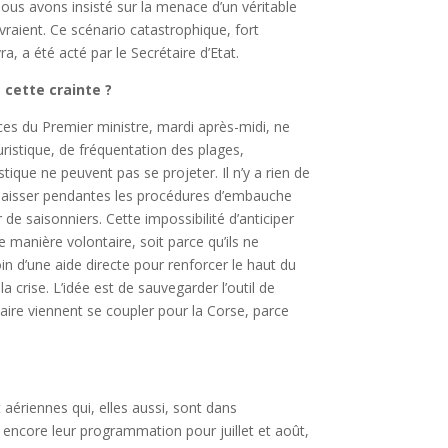
ous avons insisté sur la menace d’un véritable
raient. Ce scénario catastrophique, fort
ra, a été acté par le Secrétaire d’Etat.
 cette crainte ?
ces du Premier ministre, mardi après-midi, ne
uristique, de fréquentation des plages,
ique ne peuvent pas se projeter. Il n’y a rien de
 laisser pendantes les procédures d’embauche
 de saisonniers. Cette impossibilité d’anticiper
manière volontaire, soit parce qu’ils ne
n d’une aide directe pour renforcer le haut du
 crise. L’idée est de sauvegarder l’outil de
taire viennent se coupler pour la Corse, parce
aériennes qui, elles aussi, sont dans
t encore leur programmation pour juillet et août,