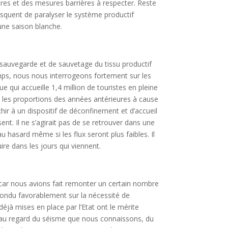
aires et des mesures barrières à respecter. Reste
 risquent de paralyser le système productif
’une saison blanche.
sauvegarde et de sauvetage du tissu productif
emps, nous nous interrogeons fortement sur les
 qui accueille 1,4 million de touristes en pleine
as les proportions des années antérieures à cause
ir à un dispositif de déconfinement et d’accueil
nt. Il ne s’agirait pas de se retrouver dans une
au hasard même si les flux seront plus faibles. Il
ire dans les jours qui viennent.
e car nous avions fait remonter un certain nombre
répondu favorablement sur la nécessité de
à mises en place par l’Etat ont le mérite
tes au regard du séisme que nous connaissons, du