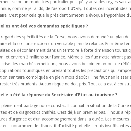
ément selon un mode très particulier puisqu’il y aura des règles sanit
connue, comme je l’ai dit, de l’aéroport d’Orly. Toutes ces incertitudes
laire. C’est pour cela que le président Simeoni a évoqué l’hypothèse d
uelles ont été vos demandes spécifiques ?
 regard des spécificités de la Corse, nous avons demandé un plan de 
laire et la co-construction d’un véritable plan de relance. En même t
lités de déconfinement dans un territoire à forte dimension touristique
on, et environ 3 millions sur l’année. Même si les flux n’atteindront p
a crise des marchés émetteurs, nous avons besoin en amont de réfléch
populations touristiques en prenant toutes les précautions qui s’impose
ation sanitaire compliquée en plein mois d’août ! Il ne faut rien laisser 
 rester très prudents. Aucun risque ne doit pris. Tout cela est à constru
elle a été la réponse du Secrétaire d’Etat au tourisme ?
 a pleinement partagé notre constat. Il connaît la situation de la Cors
ertes et de diagnostics chiffrés. C’est déjà un premier pas. Il nous a 
res d’urgence et d’un accompagnement dans la durée. Les mesures déj
ister – notamment le dispositif d’activité partielle – mais insuffisan