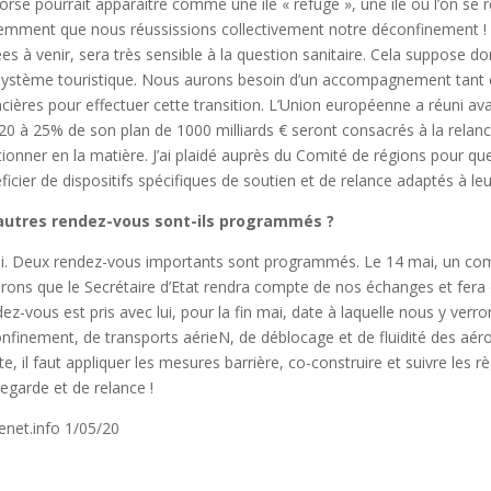
orse pourrait apparaître comme une île « refuge », une île où l’on se 
emment que nous réussissions collectivement notre déconfinement ! L
es à venir, sera très sensible à la question sanitaire. Cela suppose do
ystème touristique. Nous aurons besoin d’un accompagnement tant e
ncières pour effectuer cette transition. L’Union européenne a réuni a
20 à 25% de son plan de 1000 milliards € seront consacrés à la relanc
tionner en la matière. J’ai plaidé auprès du Comité de régions pour que
ficier de dispositifs spécifiques de soutien et de relance adaptés à leur
’autres rendez-vous sont-ils programmés ?
i. Deux rendez-vous importants sont programmés. Le 14 mai, un comit
rons que le Secrétaire d’Etat rendra compte de nos échanges et fera 
ez-vous est pris avec lui, pour la fin mai, date à laquelle nous y verr
nfinement, de transports aérieN, de déblocage et de fluidité des aéropo
te, il faut appliquer les mesures barrière, co-construire et suivre les 
egarde et de relance !
enet.info 1/05/20