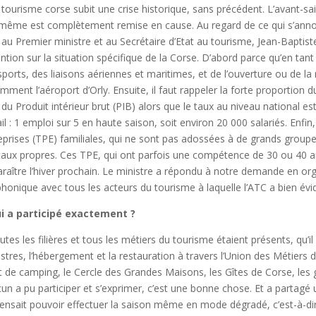
 tourisme corse subit une crise historique, sans précédent. L’avant-
-même est complètement remise en cause. Au regard de ce qui s’annonça
t au Premier ministre et au Secrétaire d’Etat au tourisme, Jean-Baptiste
tention sur la situation spécifique de la Corse. D’abord parce qu’en tant
sports, des liaisons aériennes et maritimes, et de l’ouverture ou de l
mment l’aéroport d’Orly. Ensuite, il faut rappeler la forte proportion d
du Produit intérieur brut (PIB) alors que le taux au niveau national 
ail : 1 emploi sur 5 en haute saison, soit environ 20 000 salariés. Enfi
eprises (TPE) familiales, qui ne sont pas adossées à de grands groupe
taux propres. Ces TPE, qui ont parfois une compétence de 30 ou 40 ans,
araître l’hiver prochain. Le ministre a répondu à notre demande en o
phonique avec tous les acteurs du tourisme à laquelle l’ATC a bien év
i a participé exactement ?
utes les filières et tous les métiers du tourisme étaient présents, qu’i
estres, l’hébergement et la restauration à travers l’Union des Métiers de 
et de camping, le Cercle des Grandes Maisons, les Gîtes de Corse, les gu
un a pu participer et s’exprimer, c’est une bonne chose. Et a partag
ensait pouvoir effectuer la saison même en mode dégradé, c’est-à-dire 