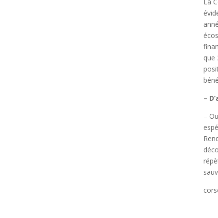
La C
évid
anné
écos
fina
que 
posi
béné
– D
– Ou
espé
Rend
déco
répè
sauv
cors