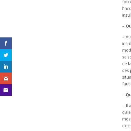
forc
l’in
insu
– Q
– Au
insu
moda
sais
de l
des 
situ
faut
– Qu
– Il
d’al
mesu
d’ex