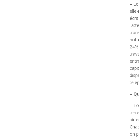
– Le
elle
écri
l’at
tran
nota
24% 
trav
entr
capi
disp
télé
– Qu
– To
terr
air 
Chac
on p