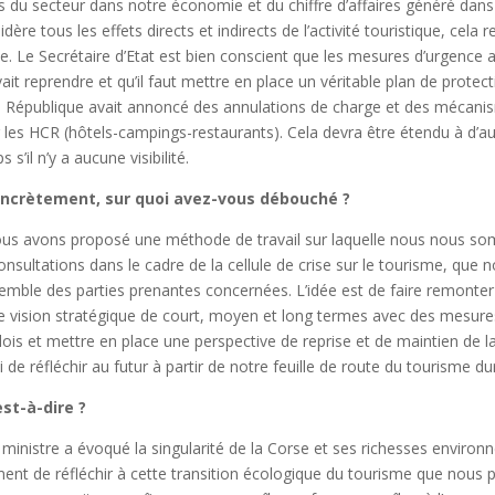
s du secteur dans notre économie et du chiffre d’affaires généré dans 
idère tous les effets directs et indirects de l’activité touristique, cel
e. Le Secrétaire d’Etat est bien conscient que les mesures d’urgence au
ait reprendre et qu’il faut mettre en place un véritable plan de prote
a République avait annoncé des annulations de charge et des mécani
 les HCR (hôtels-campings-restaurants). Cela devra être étendu à d’aut
 s’il n’y a aucune visibilité.
oncrètement, sur quoi avez-vous débouché ?
us avons proposé une méthode de travail sur laquelle nous nous s
onsultations dans le cadre de la cellule de crise sur le tourisme, que 
semble des parties prenantes concernées. L’idée est de faire remonter
e vision stratégique de court, moyen et long termes avec des mesures 
ois et mettre en place une perspective de reprise et de maintien de la
i de réfléchir au futur à partir de notre feuille de route du tourisme du
est-à-dire ?
 ministre a évoqué la singularité de la Corse et ses richesses environn
nt de réfléchir à cette transition écologique du tourisme que nous