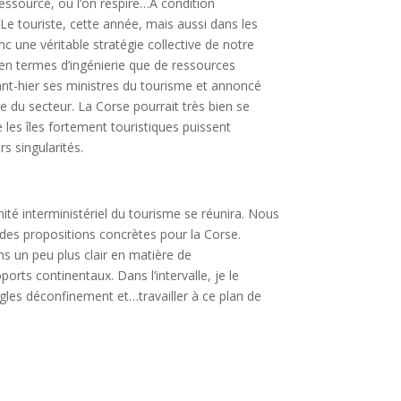
ressource, où l’on respire…A condition
e touriste, cette année, mais aussi dans les
nc une véritable stratégie collective de notre
n termes d’ingénierie que de ressources
vant-hier ses ministres du tourisme et annoncé
e du secteur. La Corse pourrait très bien se
 les îles fortement touristiques puissent
s singularités.
é interministériel du tourisme se réunira. Nous
des propositions concrètes pour la Corse.
ons un peu plus clair en matière de
rts continentaux. Dans l’intervalle, je le
règles déconfinement et…travailler à ce plan de