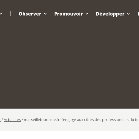
Observer
Promouvoir
Développer
l
/
Actualités
/
marseilletourisme.fr s’engage aux côtés des professionnels du t