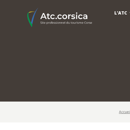
L’ATC
Accuei