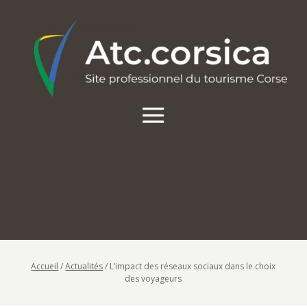
Accueil
/
Actualités
/
L’impact des réseaux sociaux dans le choix
des voyageurs