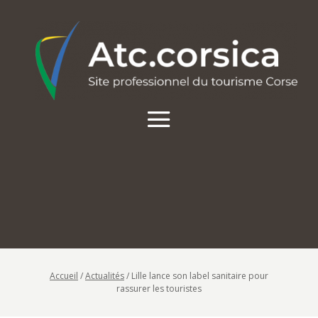
Accueil
/
Actualités
/
Lille lance son label sanitaire pour
rassurer les touristes