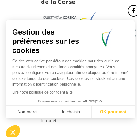
de la Corse
17, boulevard du Roi Jérôme
20181 Ajaccio Cedex 01
T : 04 95 51 77 77
Accueil et horaires
Nous contacter
Politique de confidentialité
Mentions légales
Intranet