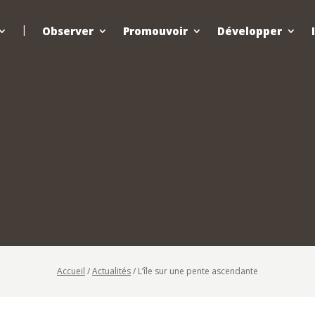
Observer
Promouvoir
Développer
Accueil
/
Actualités
/
L’île sur une pente ascendante