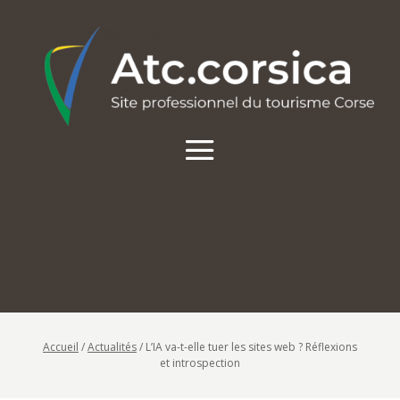
Accueil
/
Actualités
/
L’IA va-t-elle tuer les sites web ? Réflexions
et introspection