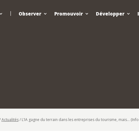
Observer
Promouvoir
Développer
/
Actualités
/
L’IA gagne du terrain dans les entreprises du tourisme, mais… (Inf