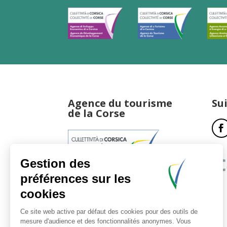
Agence du tourisme
Su
de la Corse
17, boulevard du Roi Jérôme
20181 Ajaccio Cedex 01
T : 04 95 51 77 77