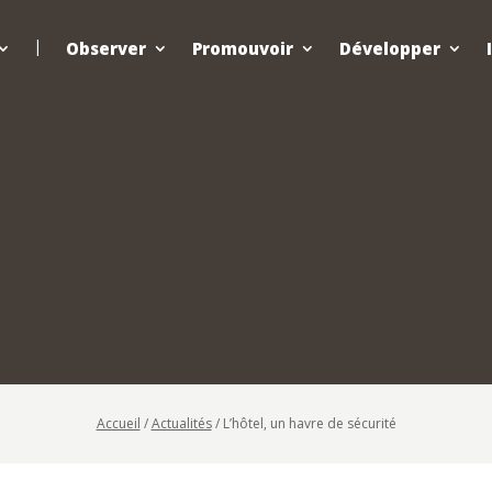
Observer
Promouvoir
Développer
Accueil
/
Actualités
/
L’hôtel, un havre de sécurité