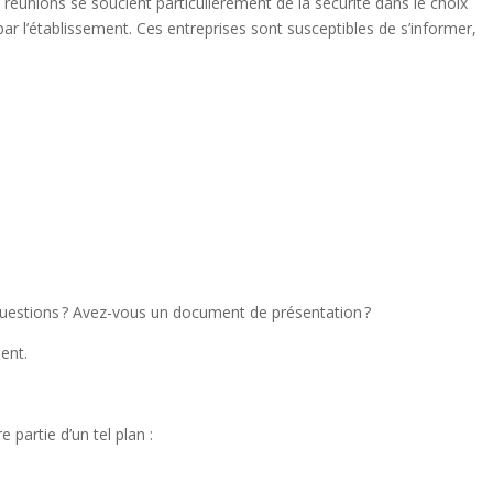
réunions se soucient particulièrement de la sécurité dans le choix
’établissement. Ces entreprises sont susceptibles de s’informer,
questions ? Avez-vous un document de présentation ?
ent.
 partie d’un tel plan :