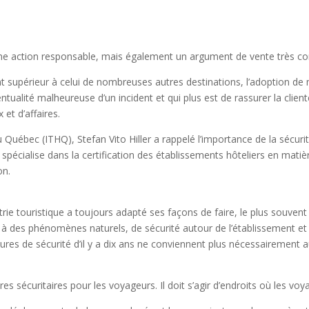
une action responsable, mais également un argument de vente très co
t supérieur à celui de nombreuses autres destinations, l’adoption de 
tualité malheureuse d’un incident et qui plus est de rassurer la clientèl
et d’affaires.
du Québec (ITHQ), Stefan Vito Hiller a rappelé l’importance de la sécu
 spécialise dans la certification des établissements hôteliers en matiè
on.
rie touristique a toujours adapté ses façons de faire, le plus souvent
 à des phénomènes naturels, de sécurité autour de l’établissement et d
s de sécurité d’il y a dix ans ne conviennent plus nécessairement aux
res sécuritaires pour les voyageurs. Il doit s’agir d’endroits où les v