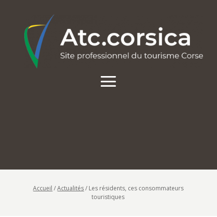
Accueil
/
Actualités
/
Les résidents, ces consommateurs
touristiques