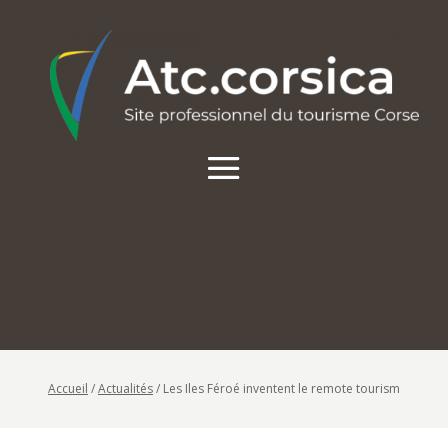
Accueil
/
Actualités
/
Les Iles Féroé inventent le remote tourism