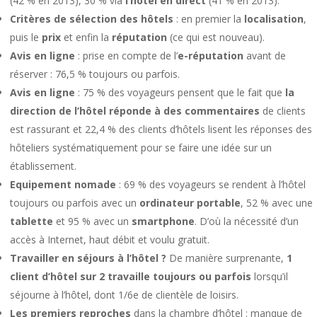
(42 % en 2013), 30 % via
l’hôtel en direct
(41 % en 2013).
Critères de sélection des hôtels
: en premier la
localisation
,
puis le
prix
et enfin la
réputation
(ce qui est nouveau).
Avis en ligne
: prise en compte de l’
e-réputation
avant de
réserver : 76,5 % toujours ou parfois.
Avis en ligne
: 75 % des voyageurs pensent que le fait que
la
direction de l’hôtel réponde à des commentaires
de clients
est rassurant et 22,4 % des clients d’hôtels lisent les réponses des
hôteliers systématiquement pour se faire une idée sur un
établissement.
Equipement nomade
: 69 % des voyageurs se rendent à l’hôtel
toujours ou parfois avec un
ordinateur portable
, 52 % avec une
tablette
et 95 % avec un
smartphone
. D’où la nécessité d’un
accès à Internet, haut débit et voulu gratuit.
Travailler en séjours à l’hôtel ?
De manière surprenante,
1
client d’hôtel sur 2 travaille toujours ou parfois
lorsqu’il
séjourne à l’hôtel, dont 1/6e de clientèle de loisirs.
Les premiers reproches
dans la chambre d’hôtel : manque de