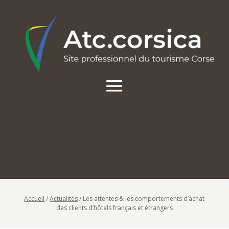
Accueil
/
Actualités
/
Les attentes & les comportements d’achat
des clients d’hôtels français et étrangers