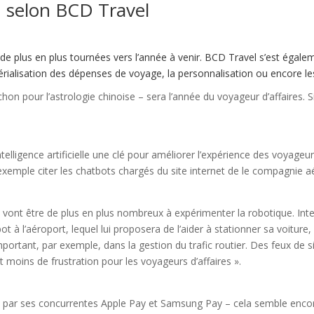
, selon BCD Travel
e plus en plus tournées vers l’année à venir. BCD Travel s’est égalem
ialisation des dépenses de voyage, la personnalisation ou encore les v
hon pour l’astrologie chinoise – sera l’année du voyageur d’affaires. 
telligence artificielle une clé pour améliorer l’expérience des voyageu
 exemple citer les chatbots chargés du site internet de le compagnie
rs vont être de plus en plus nombreux à expérimenter la robotique. Int
obot à l’aéroport, lequel lui proposera de l’aider à stationner sa voit
le important, par exemple, dans la gestion du trafic routier. Des feux d
 moins de frustration pour les voyageurs d’affaires ».
 par ses concurrentes Apple Pay et Samsung Pay – cela semble encore