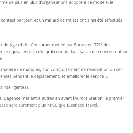
mme de plus en plus d’organisations adoptent ce modèle, le
tact par jour, et un milliard de trajets ont ainsi été effectués
n l’étude Age of the Consumer menée par Forrester, 72% des
ence équivalente à celle qu’il connaît dans sa vie de consommateur,
e.
 en matière de marques, son comportement de réservation ou ses
penses pendant le déplacement, et améliorer le service ».
 intelligentes).
. L’agence met entre autres en avant l’Aurora Station, le premier
adresse sera sûrement plus MICE que Business Travel…