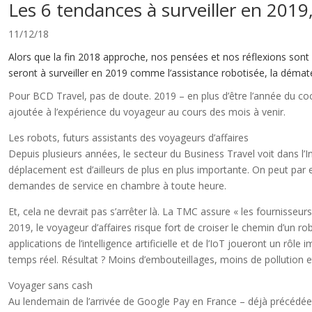
Les 6 tendances à surveiller en 2019
11/12/18
Alors que la fin 2018 approche, nos pensées et nos réflexions sont d
seront à surveiller en 2019 comme l’assistance robotisée, la dématér
Pour BCD Travel, pas de doute. 2019 – en plus d’être l’année du coc
ajoutée à l’expérience du voyageur au cours des mois à venir.
Les robots, futurs assistants des voyageurs d’affaires
Depuis plusieurs années, le secteur du Business Travel voit dans l’In
déplacement est d’ailleurs de plus en plus importante. On peut par
demandes de service en chambre à toute heure.
Et, cela ne devrait pas s’arrêter là. La TMC assure « les fournisseu
2019, le voyageur d’affaires risque fort de croiser le chemin d’un r
applications de l’intelligence artificielle et de l’IoT joueront un rô
temps réel. Résultat ? Moins d’embouteillages, moins de pollution et
Voyager sans cash
Au lendemain de l’arrivée de Google Pay en France – déjà précédée