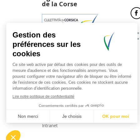
de la Corse
17, boulevard du Roi Jérôme
20181 Ajaccio Cedex 01
T : 04 95 51 77 77
Accueil et horaires
Nous contacter
Politique de confidentialité
Mentions légales
Intranet