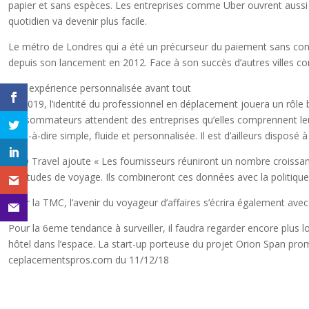
papier et sans espèces. Les entreprises comme Uber ouvrent aussi 
quotidien va devenir plus facile.
Le métro de Londres qui a été un précurseur du paiement sans conta
depuis son lancement en 2012. Face à son succès d’autres villes
Une expérience personnalisée avant tout
En 2019, l’identité du professionnel en déplacement jouera un rôle
consommateurs attendent des entreprises qu’elles comprennent leurs
c’est-à-dire simple, fluide et personnalisée. Il est d’ailleurs dispo
BCD Travel ajoute « Les fournisseurs réuniront un nombre croissa
habitudes de voyage. Ils combineront ces données avec la politique v
Pour la TMC, l’avenir du voyageur d’affaires s’écrira également avec
Pour la 6eme tendance à surveiller, il faudra regarder encore plus 
hôtel dans l’espace. La start-up porteuse du projet Orion Span prom
ceplacementspros.com du 11/12/18