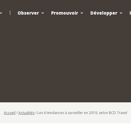
Observer
Promouvoir
Développer
Accueil
/
Actualités
/
Les 6 tendances à surveiller en 2019, selon BCD Travel