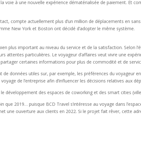
la voie à une nouvelle expérience dématérialisée de paiement. Et co
ct, compte actuellement plus d’un million de déplacements en sans con
 comme New York et Boston ont décidé d’adopter le même système.
 bien plus important au niveau du service et de la satisfaction. Selo
 attentes particulières. Le voyageur d’affaires veut vivre une expéri
sé à partager certaines informations pour plus de commodité et de servic
nt de données utiles sur, par exemple, les préférences du voyageur
oyage de l’entreprise afin d’influencer les décisions relatives aux dé
 le développement des espaces de coworking et des smart cities (villes
loin que 2019… puisque BCD Travel s’intéresse au voyage dans l’espace
et une ouverture aux clients en 2022. Si le projet fait rêver, cette 