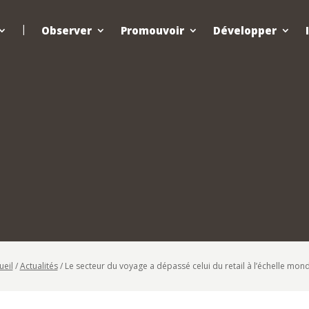
Observer
Promouvoir
Développer
ueil
/
Actualités
/
Le secteur du voyage a dépassé celui du retail à l’échelle mond