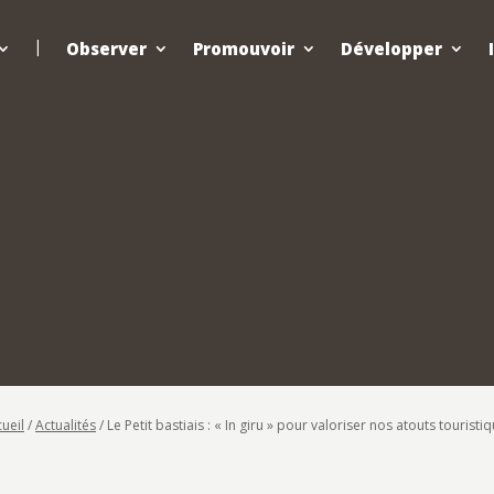
Observer
Promouvoir
Développer
ueil
/
Actualités
/
Le Petit bastiais : « In giru » pour valoriser nos atouts touristi