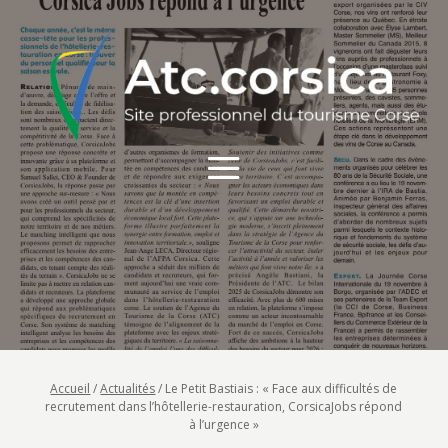
Accueil
/
Actualités
/
Le Petit Bastiais : « Face aux difficultés de
recrutement dans l’hôtellerie-restauration, CorsicaJobs répond
à l’urgence »