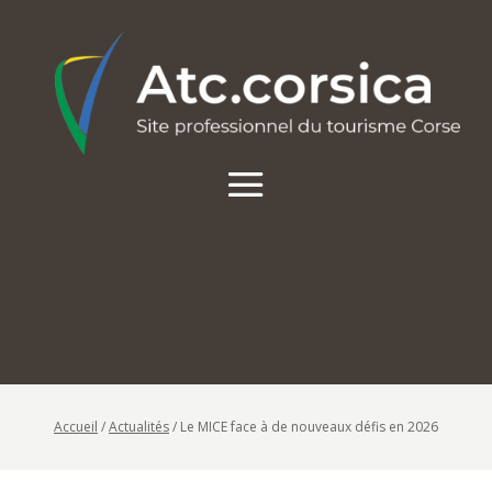
Accueil
/
Actualités
/
Le MICE face à de nouveaux défis en 2026