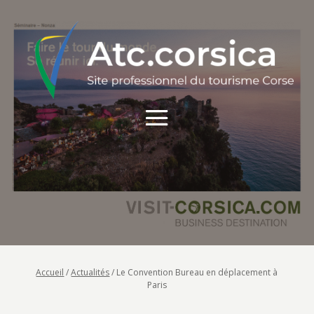
Accueil
/
Actualités
/
Le Convention Bureau en déplacement à
Paris