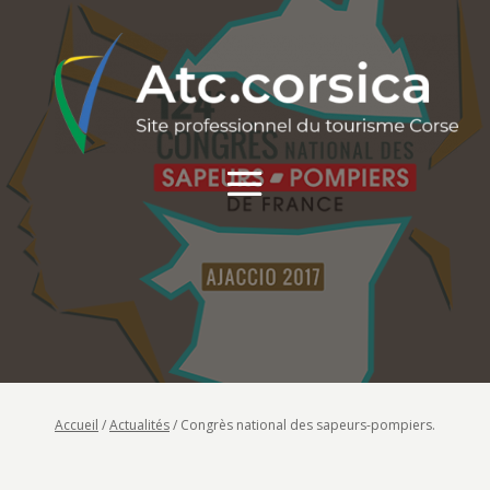
Accueil
/
Actualités
/
Congrès national des sapeurs-pompiers.