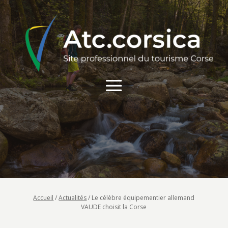
Accueil
/
Actualités
/
Le célèbre équipementier allemand
VAUDE choisit la Corse