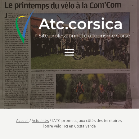
Accueil
/
Actualités
/
l’ATC promeut, aux côtés des territoires,
l’offre vélo : ici en Costa Verde