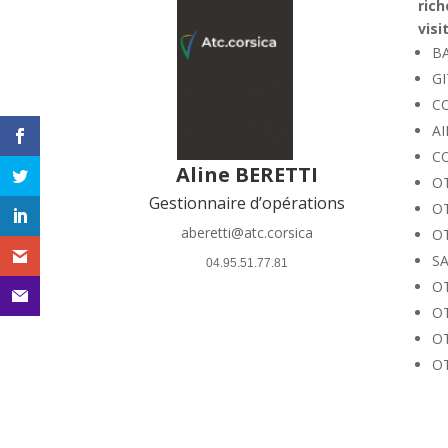
rich
visi
B
GI
C
AI
CO
Aline BERETTI
O
Gestionnaire d’opérations
OT
aberetti@atc.corsica
O
SA
 04.95.51.77.81 
O
OT
O
O