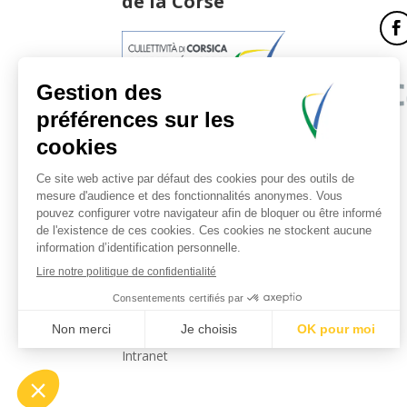
de la Corse
17, boulevard du Roi Jérôme
20181 Ajaccio Cedex 01
T : 04 95 51 77 77
Accueil et horaires
Nous contacter
Politique de confidentialité
Mentions légales
Intranet