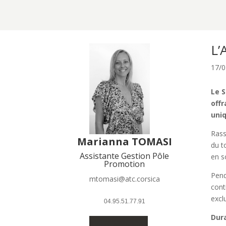
L’
17/0
Le S
offr
uni
Rass
Marianna TOMASI
du t
Assistante Gestion Pôle
en s
Promotion
Pend
mtomasi@atc.corsica
cont
excl
 04.95.51.77.91 
Dura