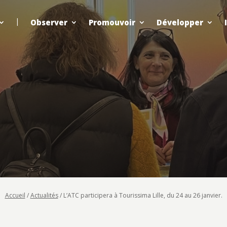
Observer
Promouvoir
Développer
Accueil
/
Actualités
/
L’ATC participera à Tourissima Lille, du 24 au 26 janvier.