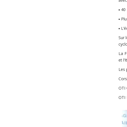
avec
▪ 40
▪ Pl
▪ L’
Sur 
cycl
La F
et l’I
Les 
Cors
OTI 
OTI 