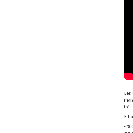
Les 
mais
très
Edit
▪28.