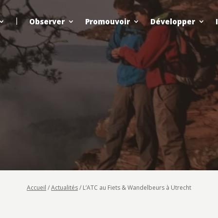
Observer
Promouvoir
Développer
Accueil
/
Actualités
/
L’ATC au Fiets & Wandelbeurs à Utrecht