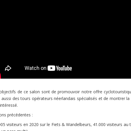
objectifs de ce salon sont de promouvoir notre offre cyclotouristi
 aussi des tours opérateurs néerlandais spécialisés et de montrer la 
 intéressé.
ions précédentes :
005 visiteurs en 2020 sur le Fiets & Wandelbeurs, 41.000 visiteurs au 