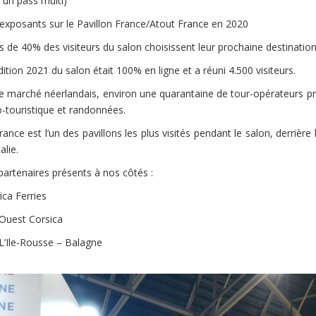
 un pass multi)
 exposants sur le Pavillon France/Atout France en 2020
us de 40% des visiteurs du salon choisissent leur prochaine destination 
édition 2021 du salon était 100% en ligne et a réuni 4.500 visiteurs.
le marché néerlandais, environ une quarantaine de tour-opérateurs p
o-touristique et randonnées.
rance est l’un des pavillons les plus visités pendant le salon, derriè
talie.
partenaires présents à nos côtés :
ica Ferries
Ouest Corsica
L’Ile-Rousse – Balagne