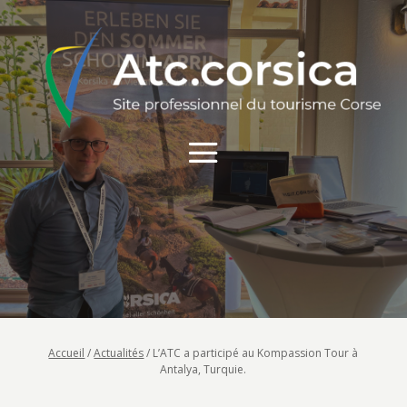
Accueil
/
Actualités
/
L’ATC a participé au Kompassion Tour à
Antalya, Turquie.