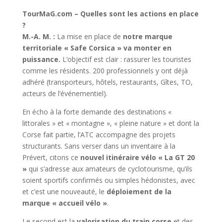
TourMaG.com – Quelles sont les actions en place
?
M.-A. M. :
La mise en place de
notre marque
territoriale « Safe Corsica » va monter en
puissance.
L’objectif est clair : rassurer les touristes
comme les résidents. 200 professionnels y ont déjà
adhéré (transporteurs, hôtels, restaurants, Gîtes, TO,
acteurs de l’événementiel).
En écho à la forte demande des destinations «
littorales » et « montagne », « pleine nature » et dont la
Corse fait partie, l’ATC accompagne des projets
structurants. Sans verser dans un inventaire à la
Prévert, citons ce
nouvel itinéraire vélo « La GT 20
»
qui s’adresse aux amateurs de cyclotourisme, qu’ils
soient sportifs confirmés ou simples hédonistes, avec
et c’est une nouveauté, le
déploiement de la
marque « accueil vélo »
.
Le second est la
valorisation du train corse
et des