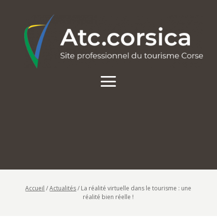
Accueil
/
Actualités
/
La réalité virtuelle dans le tourisme : une
réalité bien réelle !